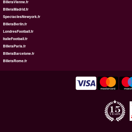
BilletsVienne.fr
BilletsMadrid.fr
SpectaclesNewyork.fr
BilletsBerlin.fr
LondresFootball.fr
ItalieFootball.fr
BilletsParis.fr
BilletsBarcelone.fr
BilletsRome.fr