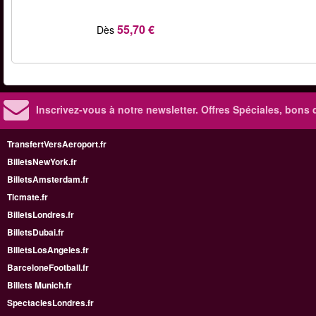
55,70 €
Dès
Inscrivez-vous à notre newsletter. Offres Spéciales, bons 
TransfertVersAeroport.fr
BilletsNewYork.fr
BilletsAmsterdam.fr
Ticmate.fr
BilletsLondres.fr
BilletsDubai.fr
BilletsLosAngeles.fr
BarceloneFootball.fr
Billets Munich.fr
SpectaclesLondres.fr