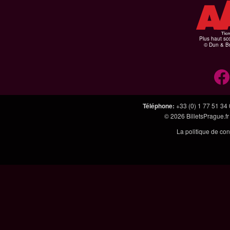
Plus haut sco
© Dun & Br
Téléphone
:
+33 (0) 1 77 51 34
© 2026
BilletsPrague.fr
La politique de con