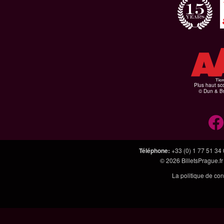
Plus haut sco
© Dun & Br
Téléphone
:
+33 (0) 1 77 51 34
© 2026
BilletsPrague.fr
La politique de con