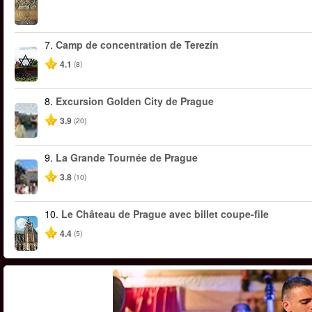
7.
Camp de concentration de Terezín
4.1
(8)
8.
Excursion Golden City de Prague
3.9
(20)
9.
La Grande Tournée de Prague
3.8
(10)
10.
Le Château de Prague avec billet coupe-file
4.4
(5)