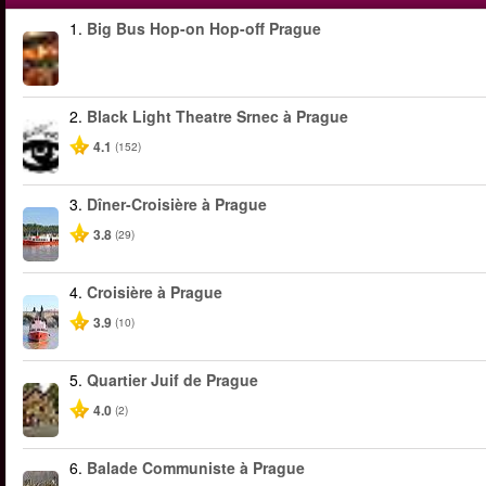
1.
Big Bus Hop-on Hop-off Prague
2.
Black Light Theatre Srnec à Prague
4.1
(152)
3.
Dîner-Croisière à Prague
3.8
(29)
4.
Croisière à Prague
3.9
(10)
5.
Quartier Juif de Prague
4.0
(2)
6.
Balade Communiste à Prague