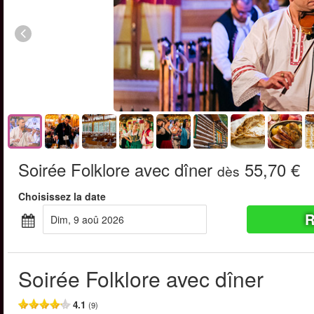
Soirée Folklore avec dîner
55,70 €
dès
Choisissez la date
R
dim, 9 aoû 2026
Soirée Folklore avec dîner
4.1
(9)