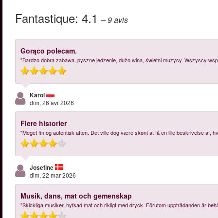
Fantastique:
4.1
– 9
avis
Gorąco polecam.
"Bardzo dobra zabawa, pyszne jedzenie, dużo wina, świetni muzycy. Wszyscy wspani
Karol
dim, 26 avr 2026
Flere historier
"Meget fin og autentisk aften. Det ville dog være skønt at få en lille beskrivelse af,
Josefine
dim, 22 mar 2026
Musik, dans, mat och gemenskap
"Skickliga musiker, hyfsad mat och rikligt med dryck. Förutom uppträdanden är behå