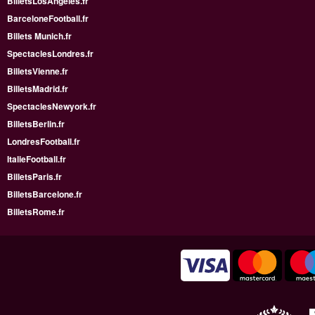
BilletsLosAngeles.fr
BarceloneFootball.fr
Billets Munich.fr
SpectaclesLondres.fr
BilletsVienne.fr
BilletsMadrid.fr
SpectaclesNewyork.fr
BilletsBerlin.fr
LondresFootball.fr
ItalieFootball.fr
BilletsParis.fr
BilletsBarcelone.fr
BilletsRome.fr