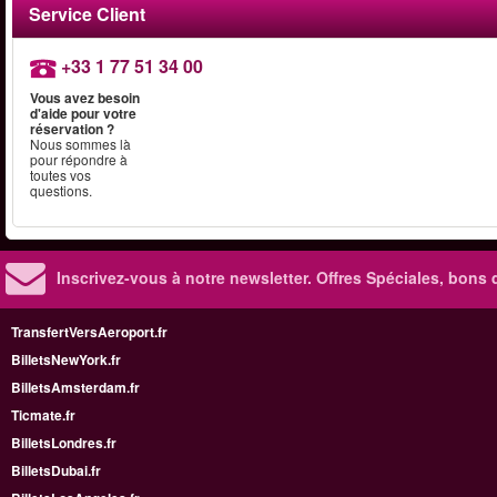
Service Client
+33 1 77 51 34 00
Vous avez besoin
d'aide pour votre
réservation ?
Nous sommes là
pour répondre à
toutes vos
questions.
Inscrivez-vous à notre newsletter. Offres Spéciales, bons 
TransfertVersAeroport.fr
BilletsNewYork.fr
BilletsAmsterdam.fr
Ticmate.fr
BilletsLondres.fr
BilletsDubai.fr